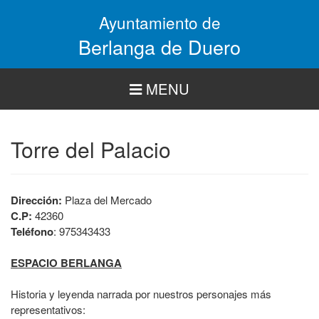
Pasar
Ayuntamiento de
al
contenido
Berlanga de Duero
principal
MENU
Torre del Palacio
Dirección:
Plaza del Mercado
C.P:
42360
Teléfono
: 975343433
ESPACIO BERLANGA
Historia y leyenda narrada por nuestros personajes más
representativos: