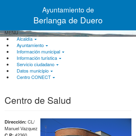
Pasar
Ayuntamiento de
al
contenido
Berlanga de Duero
principal
MENU
Alcaldía
Ayuntamiento
Información municipal
Información turística
Servicio ciudadano
Datos municipio
Centro CONECT
Centro de Salud
Dirección:
CL/
Manuel Vazquez
C.P:
42360