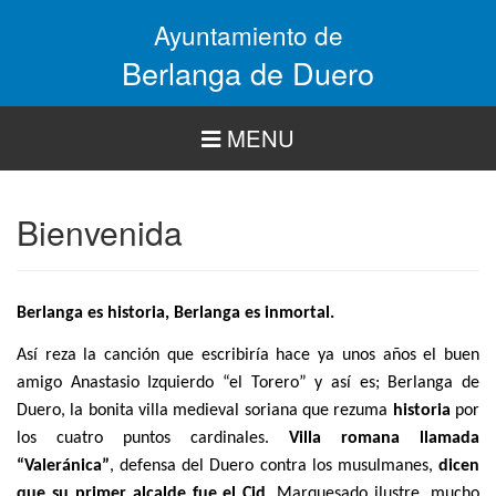
Pasar
Ayuntamiento de
al
contenido
Berlanga de Duero
principal
MENU
Bienvenida
Berlanga es historia, Berlanga es inmortal.
Así reza la canción que escribiría hace ya unos años el buen
amigo Anastasio Izquierdo “el Torero” y así es; Berlanga de
Duero, la bonita villa medieval soriana que rezuma
historia
por
los cuatro puntos cardinales.
Villa romana llamada
“Valeránica”
, defensa del Duero contra los musulmanes,
dicen
que su primer alcalde fue el Cid
. Marquesado ilustre, mucho