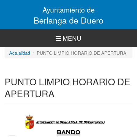
Pasar
Ayuntamiento de
al
contenido
Berlanga de Duero
principal
MENU
Actualidad
PUNTO LIMPIO HORARIO DE APERTURA
PUNTO LIMPIO HORARIO DE
APERTURA