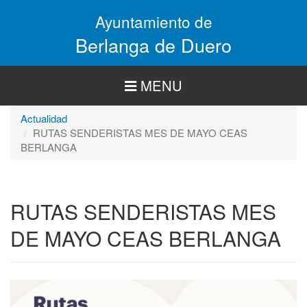
Pasar
Ayuntamiento de
al
contenido
Berlanga de Duero
principal
MENU
Actualidad
RUTAS SENDERISTAS MES DE MAYO CEAS
BERLANGA
RUTAS SENDERISTAS MES
DE MAYO CEAS BERLANGA