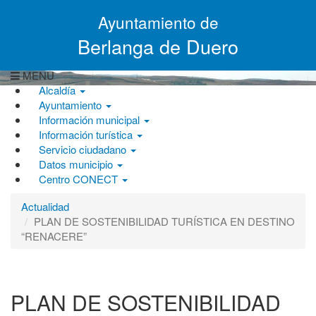
Pasar
Ayuntamiento de
al
contenido
Berlanga de Duero
principal
MENU
Alcaldía
Ayuntamiento
Información municipal
Información turística
Servicio ciudadano
Datos municipio
Centro CONECT
Actualidad
PLAN DE SOSTENIBILIDAD TURÍSTICA EN DESTINO
“RENACERE”
PLAN DE SOSTENIBILIDAD