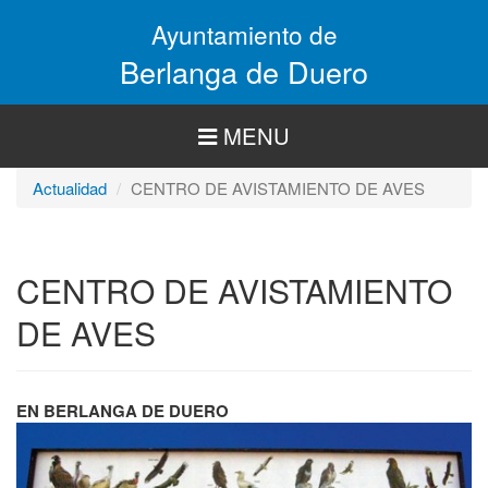
Pasar
Ayuntamiento de
al
contenido
Berlanga de Duero
principal
MENU
Actualidad
CENTRO DE AVISTAMIENTO DE AVES
CENTRO DE AVISTAMIENTO
DE AVES
EN BERLANGA DE DUERO